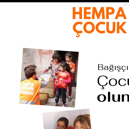
Bağışçıl
Çoc
olu