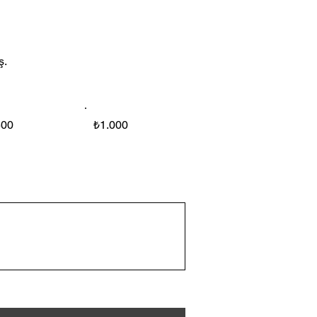
ş.
500
₺1.000