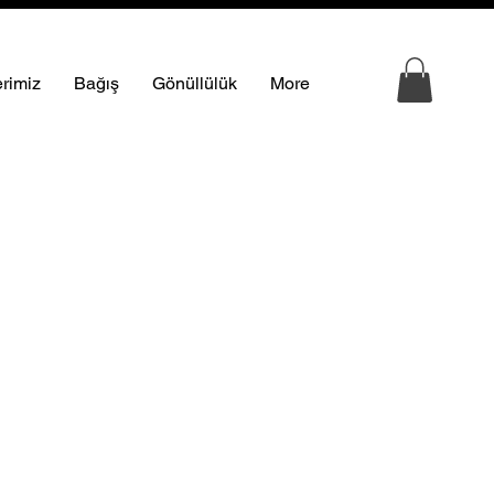
erimiz
Bağış
Gönüllülük
More
ı