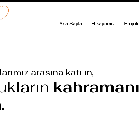
Ana Sayfa
Hikayemiz
Projel
arımız arasına katılın,
ukların
kahraman
n
.