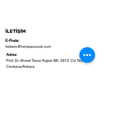
İLETİŞİM
E-Posta:
iletisim@hempacocuk.com
Adres:
Prof. Dr. Ahmet Taner Kışlalı Mh. 2812. Cd. No:17
Çankaya/Ankara
BİZİ TAKİP EDİN!
Etkinliklerimizden haberdar olmak
için abone olabilirsin.
Email
abone ol